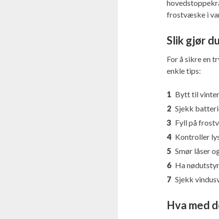
hovedstoppekran
frostvæske i va
Slik gjør d
For å sikre en t
enkle tips:
Bytt til vint
Sjekk batteri
Fyll på frost
Kontroller ly
Smør låser og
Ha nødutstyr 
Sjekk vindusv
Hva med d