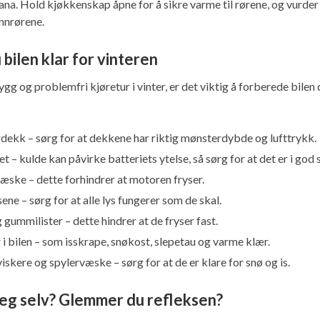
a. Hold kjøkkenskap åpne for å sikre varme til rørene, og vurder 
nnrørene.
u bilen klar for vinteren
rygg og problemfri kjøretur i vinter, er det viktig å forberede bilen 
erdekk – sørg for at dekkene har riktig mønsterdybde og lufttrykk.
et – kulde kan påvirke batteriets ytelse, så sørg for at det er i god 
væske – dette forhindrer at motoren fryser.
sene – sørg for at alle lys fungerer som de skal.
 gummilister – dette hindrer at de fryser fast.
i bilen – som isskrape, snøkost, slepetau og varme klær.
iskere og spylervæske – sørg for at de er klare for snø og is.
eg selv? Glemmer du refleksen?