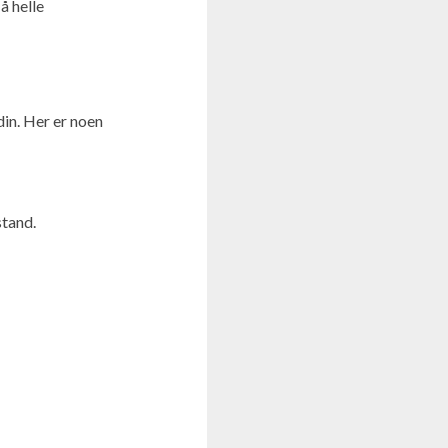
å helle
din. Her er noen
stand.