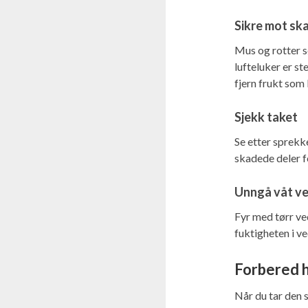
Sikre mot sk
Mus og rotter sø
lufteluker er st
fjern frukt som
Sjekk taket
Se etter sprekke
skadede deler f
Unngå våt v
Fyr med tørr ve
fuktigheten i ve
Forbered 
Når du tar den s