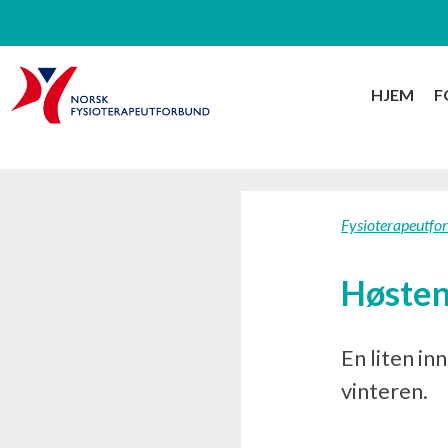
HJEM
F
Fysioterapeutfo
Høsten
En liten in
vinteren.