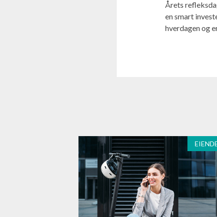
Årets refleksdag
en smart investe
hverdagen og er 
EIEND