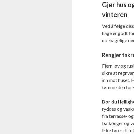
Gjør hus o
vinteren
Ved å følge diss
hage er godt fo
ubehagelige ove
Rengjør takr
Fjern løv og rus
sikre at regnvan
inn mot huset. 
tømme den for v
Bor du i leili
ryddes og vaske
fra terrasse- o
balkonger og ve
ikke fører til f