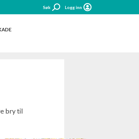
Søk
Logg inn
KADE
 bry til