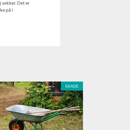
g sekker. Det er
ke på i
SKADE