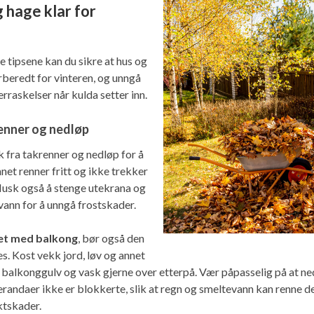
g hage klar for
e tipsene kan du sikre at hus og
rberedt for vinteren, og unngå
rraskelser når kulda setter inn.
enner og nedløp
k fra takrenner og nedløp for å
net renner fritt og ikke trekker
Husk også å stenge utekrana og
ann for å unngå frostskader.
ghet med balkong
, bør også den
s. Kost vekk jord, løv og annet
g balkonggulv og vask gjerne over etterpå. Vær påpasselig på at ne
randaer ikke er blokkerte, slik at regn og smeltevann kan renne de
uktskader.