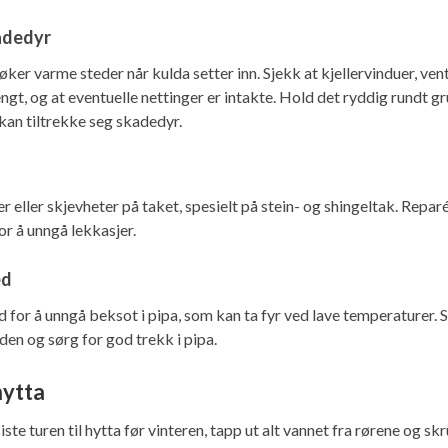
adedyr
ker varme steder når kulda setter inn. Sjekk at kjellervinduer, vent
engt, og at eventuelle nettinger er intakte. Hold det ryddig rundt 
 kan tiltrekke seg skadedyr.
r eller skjevheter på taket, spesielt på stein- og shingeltak. Reparér
or å unngå lekkasjer.
ed
d for å unngå beksot i pipa, som kan ta fyr ved lave temperaturer. 
den og sørg for god trekk i pipa.
hytta
iste turen til hytta før vinteren, tapp ut alt vannet fra rørene og skr