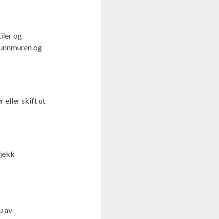
iler og
grunnmuren og
 eller skift ut
Sjekk
u av