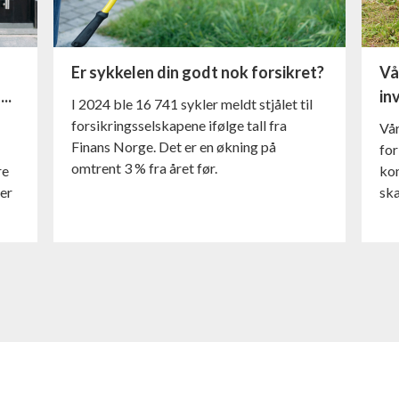
Er sykkelen din godt nok forsikret?
Vå
..
in
I 2024 ble 16 741 sykler meldt stjålet til
forsikringsselskapene ifølge tall fra
Vår
Finans Norge. Det er en økning på
for
omtrent 3 % fra året før.
re
ko
ler
ska