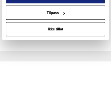
NFFs Forsikringskontor
Boks 553
Tilpass
1327 Lysaker
Ikke tillat