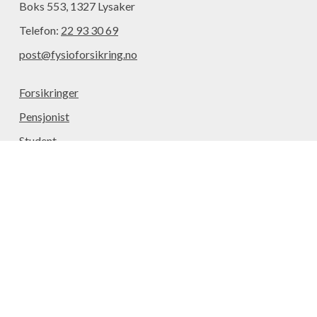
Boks 553, 1327 Lysaker
Telefon:
22 93 30 69
post@fysioforsikring.no
Forsikringer
Pensjonist
Student
Aktuelt
Meld skade
Videobibliotek
Kontakt
Om oss
Forsikringsleverandører