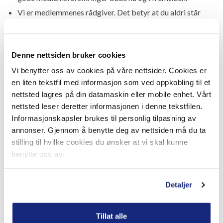
Vi er medlemmenes rådgiver. Det betyr at du aldri står
alene om du har dine forsikringer gjennom NFF. Oppstår
det en tvist mellom deg og forsikringsselskapet vil
rådgiverne på forsikringskontoret sørge for at du får det
Denne nettsiden bruker cookies
du har rett til i henhold til vilkårene.
Vi benytter oss av cookies på våre nettsider. Cookies er
en liten tekstfil med informasjon som ved oppkobling til et
Forsikringskontoret holder åpent mandag til fredag kl. 08.00
nettsted lagres på din datamaskin eller mobile enhet. Vårt
- 16.00.
nettsted leser deretter informasjonen i denne tekstfilen.
(I romjulen er åpningstiden kl. 09.00 - 15.00. Julaften og
Informasjonskapsler brukes til personlig tilpasning av
nyttårsaften holder vi stengt).
annonser. Gjennom å benytte deg av nettsiden må du ta
stilling til hvilke cookies du ønsker at vi skal kunne
NFFs forsikringskontor driftes av vår samarbeidspartner
benytte oss av.
Söderberg & Partners. Söderberg & Partners i Norge består
av flere selskaper som driver med forsikringsmegling og
forsikringsrådgivning. Nærmere informasjon kan du finne på
Detaljer
deres nettsider
www.soderbergpartners.no
og i
Finanstilsynets virksomhetsregister
her
.
Tillat alle