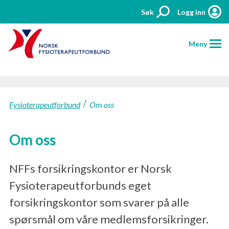
Søk
Logg inn
Meny
HJEM
Fysioterapeutforbund
Om oss
FORSIKRINGER
PRISER
Om oss
AKTUELT
NFFs forsikringskontor er Norsk
KONTAKT
Fysioterapeutforbunds eget
forsikringskontor som svarer på alle
MELD SKADE
spørsmål om våre medlemsforsikringer.